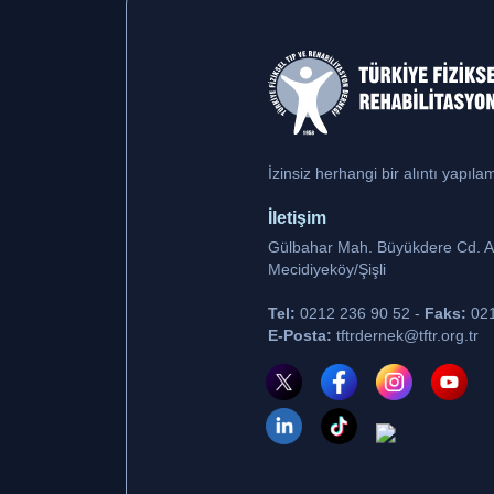
İzinsiz herhangi bir alıntı yapıla
İletişim
Gülbahar Mah. Büyükdere Cd. Ar
Mecidiyeköy/Şişli
Tel:
0212 236 90 52 -
Faks:
021
E-Posta:
tftrdernek@tftr.org.tr