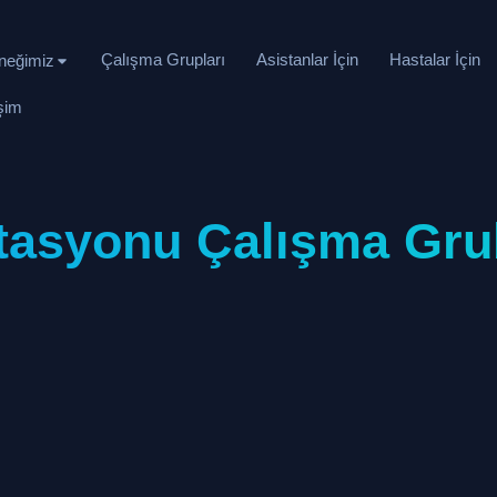
Çalışma Grupları
Asistanlar İçin
Hastalar İçin
neğimiz
işim
itasyonu Çalışma Gr