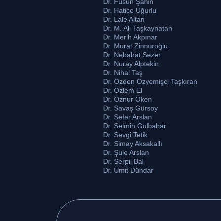
Dr. Füsun Şahin
Dr. Hatice Uğurlu
Dr. Lale Altan
Dr. M. Ali Taşkaynatan
Dr. Merih Akpınar
Dr. Murat Zinnuroğlu
Dr. Nebahat Sezer
Dr. Nuray Alptekin
Dr. Nihal Taş
Dr. Özden Özyemişci Taşkıran
Dr. Özlem El
Dr. Öznur Öken
Dr. Savaş Gürsoy
Dr. Sefer Arslan
Dr. Selmin Gülbahar
Dr. Sevgi Tetik
Dr. Simay Aksakallı
Dr. Şule Arslan
Dr. Serpil Bal
Dr. Ümit Dündar