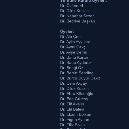
Yürütme Kurulu Üyeleri:
Dr. Özlem El
Dr. Dilek Keskin
Dr. Nebahat Sezer
Dr. Bedriye Başkan
Üyeler:
Dr. Alp Çetin
Dr. Aylin Ayyıldız
Dr. Aytül Çakçı
Dr. Ayşe Demir
Dr. Banu Kuran
Dr. Banu Aydeniz
Dr. Bengi Öz
Dr. Berrin Sendinç
Dr. Burcu Duyur Cakıt
Dr. Cem Akçay
Dr. Dilek Keskin
Dr. Ebru Köseoğlu
Dr. Eda Gürçay
Dr. Elif Akalın
Dr. Elif Balevi
Dr. Elzem Bolkan
Dr. Figen Ayhan
Dr. Filiz Sivas