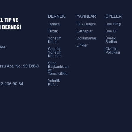
DERNEK
YAYINLAR
ÜYELER
Tarihçe
FTR Dergisi
Üye Girişi
Tüzük
E-Kitaplar
Üye Ol
Yönetim
Dökümanlar
Üyelik
Kurulu
Şartları
Linkler
maz.
Geçmiş
Gizlilik
Yönetim
Politikası
Kurulları
Şube
zu Apt. No: 99 D:8-9
Başkanlıkları
ve
Temsilcilikler
Yeterlik
2 236 90 54
Kurulu